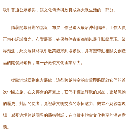
吸引普通公眾參與，讓文化傳承與欣賞成為大眾生活的一部分。
隨著開幕日期的臨近，布展工作已進入最后沖刺階段。工作人員
正精心調試燈光、布置展臺，確保每件古董都能以最佳狀態呈現。業
界預測，此次展覽將吸引數萬觀眾到場參觀，并有望帶動相關文創產
品的開發與銷售，進一步激發文化產業活力。
從歐洲城堡到東方展館，這些跨越時空的古董即將開啟它們的首
次中國之旅。在文博會的舞臺上，它們不僅是靜默的展品，更是流動
的歷史、對話的使者，見證著文明交流的永恒魅力。觀眾不妨親臨現
場，感受這場跨越國界的藝術對話，在欣賞中體會文化共享的深遠意
義。